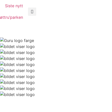
Siste nytt
øttru’parken