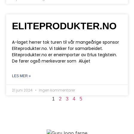
ELITEPRODUKTER.NO
A-laget herrer tok turen til vår mangeårige sponsor
Eliteprodukter.no. Vi takker for samarbeidet.
Eliteprodukter.no er eneimportør av Erlus teglstein.
De fører også merkevarer som Alujet
LES MER »
21 juni 2024
Ingen kommentarer
1
2
3
4
5