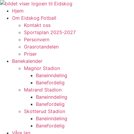
Skip
to
Hjem
content
Om Eidskog Fotball
Kontakt oss
Sportsplan 2025-2027
Personvern
Grasrotandelen
Priser
Banekalender
Magnor Stadion
Baneinndeling
Banefordelig
Matrand Stadion
Baneinndeling
Banefordelig
Skotterud Stadion
Baneinndeling
Banefordelig
Våre lag