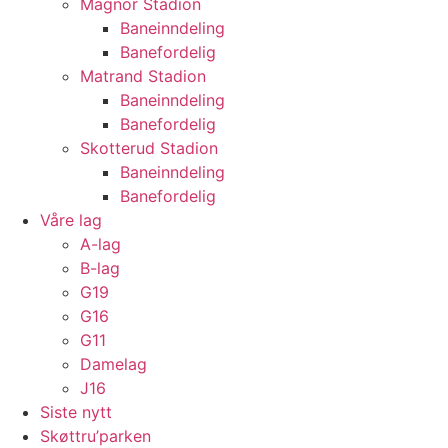
Magnor Stadion
Baneinndeling
Banefordelig
Matrand Stadion
Baneinndeling
Banefordelig
Skotterud Stadion
Baneinndeling
Banefordelig
Våre lag
A-lag
B-lag
G19
G16
G11
Damelag
J16
Siste nytt
Skøttru’parken