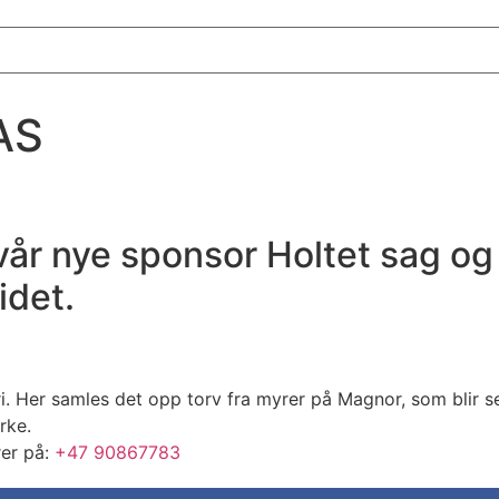
AS
 vår nye sponsor Holtet sag og
idet.
. Her samles det opp torv fra myrer på Magnor, som blir se
rke.
rer på:
+47 90867783