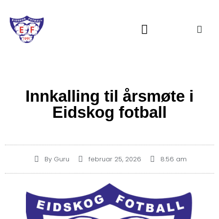
Om Eidskog Fotball
Innkalling til årsmøte i
Eidskog fotball
By
Guru
februar 25, 2026
8:56 am