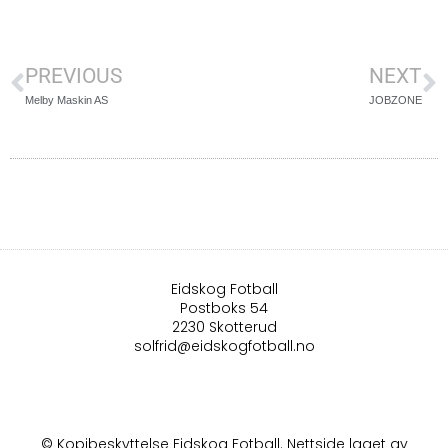
PREVIOUS
NEXT
Melby Maskin AS
JOBZONE
Eidskog Fotball
Postboks 54
2230 Skotterud
solfrid@eidskogfotball.no
© Kopibeskyttelse Eidskog Fotball. Nettside laget av