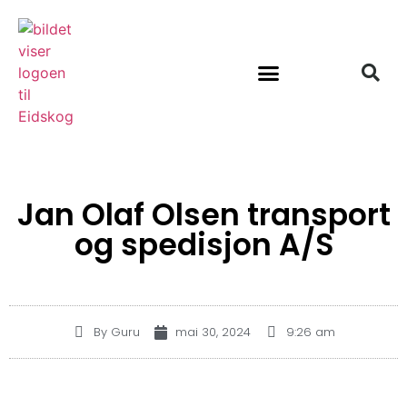
Om Eidskog Fotball
Jan Olaf Olsen transport
og spedisjon A/S
By
Guru
mai 30, 2024
9:26 am