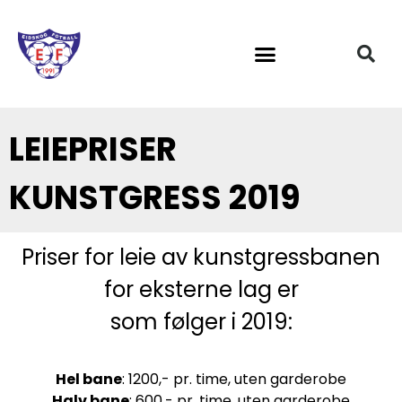
Om Eidskog Fotball
LEIEPRISER
KUNSTGRESS 2019
Priser for leie av kunstgressbanen
for eksterne lag er
som følger i 2019:
Hel bane
: 1200,- pr. time, uten garderobe
Halv bane
: 600,- pr. time, uten garderobe