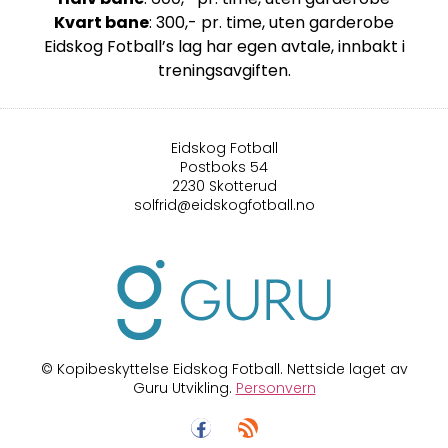
Kvart bane
: 300,- pr. time, uten garderobe
Eidskog Fotball’s lag har egen avtale, innbakt i
treningsavgiften.
Eidskog Fotball
Postboks 54
2230 Skotterud
solfrid@eidskogfotball.no
© Kopibeskyttelse Eidskog Fotball. Nettside laget av
Guru Utvikling.
Personvern